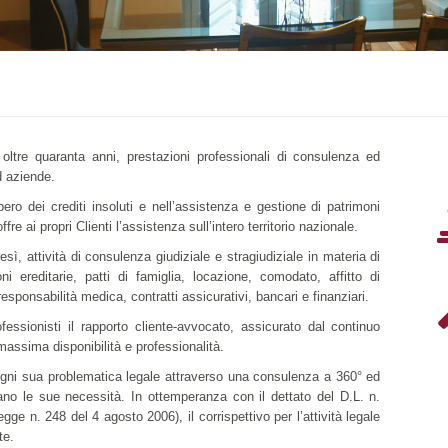
oltre quaranta anni, prestazioni professionali di consulenza ed
d aziende.
ero dei crediti insoluti e nell’assistenza e gestione di patrimoni
re ai propri Clienti l’assistenza sull’intero territorio nazionale.
sì, attività di consulenza giudiziale e stragiudiziale in materia di
oni ereditarie, patti di famiglia, locazione, comodato, affitto di
sponsabilità medica, contratti assicurativi, bancari e finanziari.
fessionisti il rapporto cliente-avvocato, assicurato dal continuo
massima disponibilità e professionalità.
 ogni sua problematica legale attraverso una consulenza a 360° ed
no le sue necessità. In ottemperanza con il dettato del D.L. n.
ge n. 248 del 4 agosto 2006), il corrispettivo per l’attività legale
te.