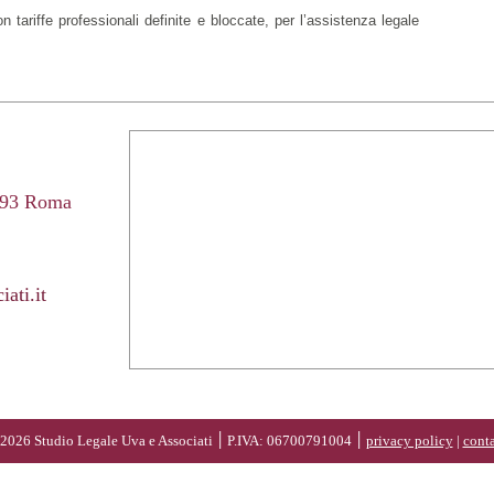
on tariffe professionali definite e bloccate, per l’assistenza legale
0193 Roma
ati.it
© 2026 Studio Legale Uva e Associati ׀ P.IVA: 06700791004 ׀
privacy policy
|
conta